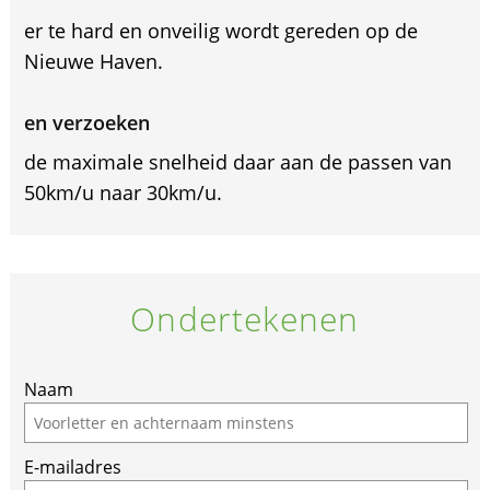
er te hard en onveilig wordt gereden op de
Nieuwe Haven.
en verzoeken
de maximale snelheid daar aan de passen van
50km/u naar 30km/u.
Ondertekenen
If
Naam
you
are
E-mailadres
a